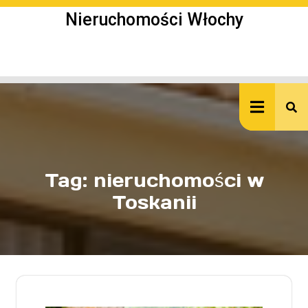
Skip
Nieruchomości Włochy
to
content
Ope
But
Tag:
nieruchomości w
Toskanii